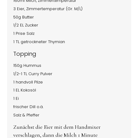
160ml Milch, Zimmertemperatur
3 Eier, Zimmertemperatur (Gr. M/L)
50g Butter
1/2 EL Zucker
1 Prise Salz
1 TL getrockneter Thymian
Topping
150g Hummus
1/2-1 TL Curry Pulver
1 handvoll Pilze
1 EL Kokosöl
1 Ei
frischer Dill o.ä.
Salz & Pfeffer
Zunächst die Eier mit dem Handmixer
verschlagen, dann die Milch 1 Minute