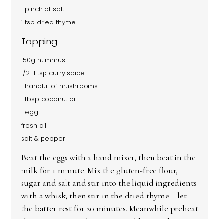
1 pinch of salt
1 tsp dried thyme
Topping
150g hummus
1/2-1 tsp curry spice
1 handful of mushrooms
1 tbsp coconut oil
1 egg
fresh dill
salt & pepper
Beat the eggs with a hand mixer, then beat in the
milk for 1 minute. Mix the gluten-free flour,
sugar and salt and stir into the liquid ingredients
with a whisk, then stir in the dried thyme – let
the batter rest for 20 minutes. Meanwhile preheat