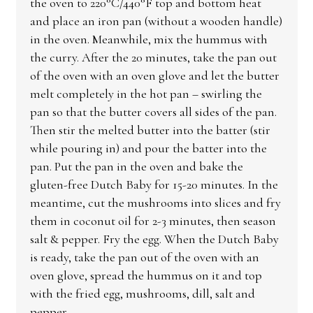
the oven to 220°C/440°F top and bottom heat
and place an iron pan (without a wooden handle)
in the oven. Meanwhile, mix the hummus with
the curry. After the 20 minutes, take the pan out
of the oven with an oven glove and let the butter
melt completely in the hot pan – swirling the
pan so that the butter covers all sides of the pan.
Then stir the melted butter into the batter (stir
while pouring in) and pour the batter into the
pan. Put the pan in the oven and bake the
gluten-free Dutch Baby for 15-20 minutes. In the
meantime, cut the mushrooms into slices and fry
them in coconut oil for 2-3 minutes, then season
salt & pepper. Fry the egg. When the Dutch Baby
is ready, take the pan out of the oven with an
oven glove, spread the hummus on it and top
with the fried egg, mushrooms, dill, salt and
pepper.