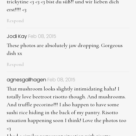
trickytine <3 <3 <3 bist du süß!! und wir lieben dich
erst!!!! <3
Respond
Jodi Kay
Feb 08, 2015
These photos are absolutely jaw dropping. Gorgeous
dish xx
Respond
agnesgallhagen
Feb 08, 2015
That mushroom looks slightly intimidating haha! I
totally love beetroot risotto though. And mushrooms.
And truffle pecorino!!! I also happen to have some
sushi rice hiding in the back of my pantry. Risotto
situation happening soon I think! Love the photos too
<3