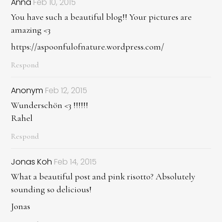
Anna
Feb 10, 2015
You have such a beautiful blog!! Your pictures are
amazing <3
https://aspoonfulofnature.wordpress.com/
Respond
Anonym
Feb 12, 2015
Wunderschön <3 !!!!!!
Rahel
Respond
Jonas Koh
Feb 14, 2015
What a beautiful post and pink risotto? Absolutely
sounding so delicious!
Jonas