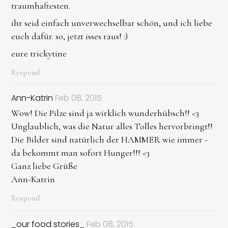
traumhaftesten.
ihr seid einfach unverwechselbar schön, und ich liebe
euch dafür. so, jetzt isses raus! :)
eure trickytine
Respond
Ann-Katrin
Feb 08, 2015
Wow! Die Pilze sind ja wirklich wunderhübsch!! <3
Unglaublich, was die Natur alles Tolles hervorbringt!!
Die Bilder sind natürlich der HAMMER wie immer -
da bekommt man sofort Hunger!!! <3
Ganz liebe Grüße
Ann-Katrin
Respond
_our food stories_
Feb 08, 2015