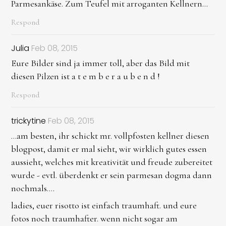
Parmesankäse. Zum Teufel mit arroganten Kellnern...
Respond
Julia
Feb 08, 2015
Eure Bilder sind ja immer toll, aber das Bild mit
diesen Pilzen ist a t e m b e r a u b e n d !
Respond
trickytine
Feb 08, 2015
...am besten, ihr schickt mr. vollpfosten kellner diesen
blogpost, damit er mal sieht, wir wirklich gutes essen
aussieht, welches mit kreativität und freude zubereitet
wurde - evtl. überdenkt er sein parmesan dogma dann
nochmals....
ladies, euer risotto ist einfach traumhaft. und eure
fotos noch traumhafter. wenn nicht sogar am