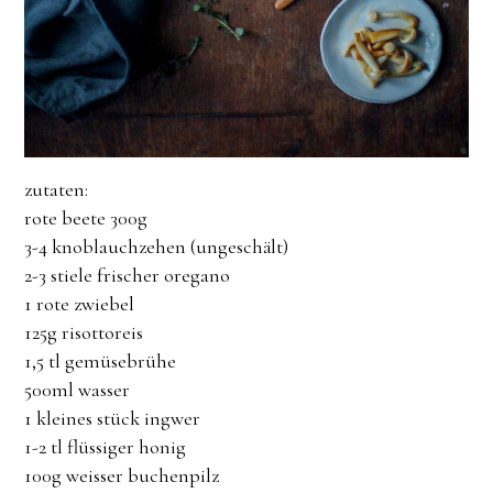
zutaten:
rote beete 300g
3-4 knoblauchzehen (ungeschält)
2-3 stiele frischer oregano
1 rote zwiebel
125g risottoreis
1,5 tl gemüsebrühe
500ml wasser
1 kleines stück ingwer
1-2 tl flüssiger honig
100g weisser buchenpilz