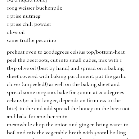
100g weisser buchenpilz
1 prise nutmeg
1 prise chili powder
olive oil
some truffle pecorino
preheat oven to 200degrees celsius top/bottom-heat.
peel the beetroots, cut into small cubes, mix with 1
tbsp olive oil (best by hand) and spread on a baking
sheet covered with baking parchment. put the garlic
cloves (unpeeled!) as well on the baking sheet and
spread some oregano. bake for 40min at 200degrees
celsius (or a bit longer, depends on firmness to the
bite). in the end add spread the honey on the beetroot
and bake for another 2min.
meanwhile chop the onion and ginger. bring water to
boil and mix the vegetable broth with 500ml boiling