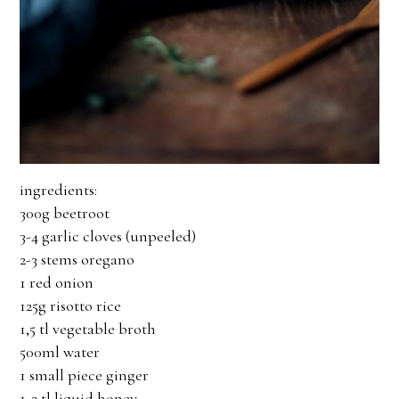
ingredients:
300g beetroot
3-4 garlic cloves (unpeeled)
2-3 stems oregano
1 red onion
125g risotto rice
1,5 tl vegetable broth
500ml water
1 small piece ginger
1-2 tl liquid honey