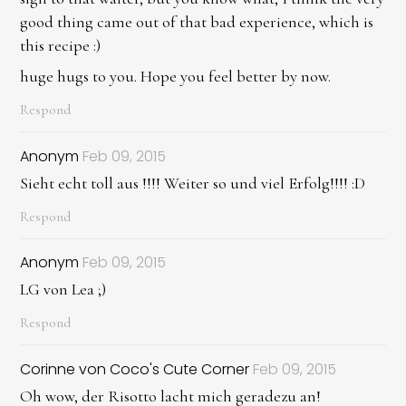
good thing came out of that bad experience, which is
this recipe :)
huge hugs to you. Hope you feel better by now.
Respond
Anonym
Feb 09, 2015
Sieht echt toll aus !!!! Weiter so und viel Erfolg!!!! :D
Respond
Anonym
Feb 09, 2015
LG von Lea ;)
Respond
Corinne von Coco's Cute Corner
Feb 09, 2015
Oh wow, der Risotto lacht mich geradezu an!