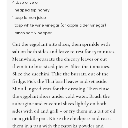
4 tbsp olive oil
1 heaped tsp honey
1 tbsp lemon juice
1 tbsp white wine vinegar (or apple cider vinegar)
1 pinch salt & pepper
Cut the eggplant into slices, then sprinkle with
salt on both sides and leave to rest for 15 minutes.
Meanwhile, separate the chicory leaves or cut
them into bite-sized pieces. Slice the tomatoes.
Slice the zucchini. Take the burrata out of the
fridge. Pick the Thai basil leaves and set aside.
Mix all ingredients for the dressing. Then rinse
the eggplant slices under cold water. Brush the
aubergine and zucchini slices lightly on both
sides with oil and grill – or fry them in a bit of oil
on a griddle pan. Rinse the chickpeas and roast
them in a pan with the paprika powder and