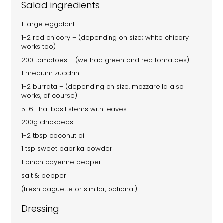
Salad ingredients
1 large eggplant
1-2 red chicory – (depending on size; white chicory
works too)
200 tomatoes – (we had green and red tomatoes)
1 medium zucchini
1-2 burrata – (depending on size, mozzarella also
works, of course)
5-6 Thai basil stems with leaves
200g chickpeas
1-2 tbsp coconut oil
1 tsp sweet paprika powder
1 pinch cayenne pepper
salt & pepper
(fresh baguette or similar, optional)
Dressing