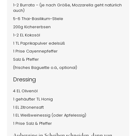
1-2 Burrata – (je nach Größe, Mozzarella geht natürlich
auch)
5-6 Thai-Basilikum-Stiele
200g Kichererbsen
1-2 EL Kokosöl
1 TL Paprikapulver edelsüß
1 Prise Cayennepfeffer
Salz & Pfeffer
(frisches Baguette o.ä., optional)
Dressing
4 EL Olivenöl
1 gehäufter TL Honig
1 EL Zitronensaft
1 EL Weißweinessig (oder Apfelessig)
1 Prise Salz & Pfeffer
Aubergine in Scheiben schneiden, dann von