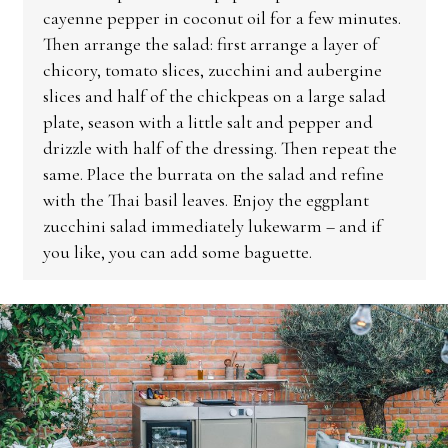
cayenne pepper in coconut oil for a few minutes.
Then arrange the salad: first arrange a layer of
chicory, tomato slices, zucchini and aubergine
slices and half of the chickpeas on a large salad
plate, season with a little salt and pepper and
drizzle with half of the dressing. Then repeat the
same. Place the burrata on the salad and refine
with the Thai basil leaves. Enjoy the eggplant
zucchini salad immediately lukewarm – and if
you like, you can add some baguette.