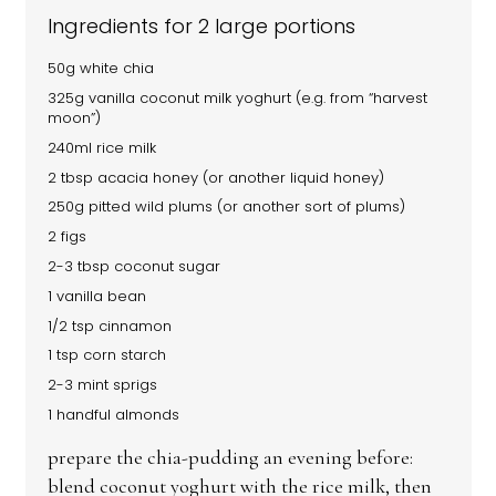
Ingredients for 2 large portions
50g white chia
325g vanilla coconut milk yoghurt (e.g. from “harvest
moon”)
240ml rice milk
2 tbsp acacia honey (or another liquid honey)
250g pitted wild plums (or another sort of plums)
2 figs
2-3 tbsp coconut sugar
1 vanilla bean
1/2 tsp cinnamon
1 tsp corn starch
2-3 mint sprigs
1 handful almonds
prepare the chia-pudding an evening before:
blend coconut yoghurt with the rice milk, then