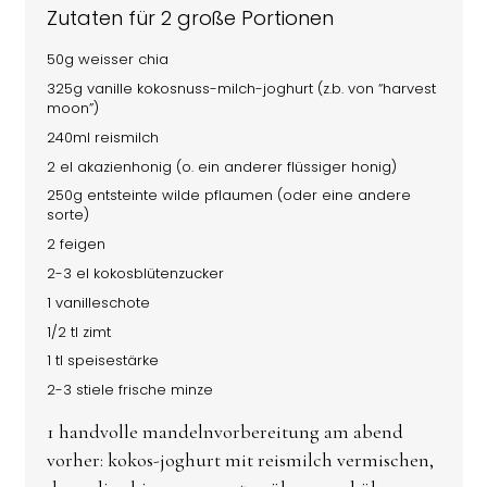
Zutaten für 2 große Portionen
50g weisser chia
325g vanille kokosnuss-milch-joghurt (z.b. von “harvest
moon”)
240ml reismilch
2 el akazienhonig (o. ein anderer flüssiger honig)
250g entsteinte wilde pflaumen (oder eine andere
sorte)
2 feigen
2-3 el kokosblütenzucker
1 vanilleschote
1/2 tl zimt
1 tl speisestärke
2-3 stiele frische minze
1 handvolle mandelnvorbereitung am abend
vorher: kokos-joghurt mit reismilch vermischen,