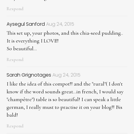
Respond
Aysegul Sanford
Aug 24, 2015
This set up, your photos, and this chia-seed pudding..
It is everything I LOVE!
So beautiful...
Respond
Sarah Grignotages
Aug 24, 2015
I like the idea of this compot!! and the "rural"( I don't
know if the word sounds great...in french, I would say
"champêtre") table is so beautiful! I can speak a little
german, I really must to practise it on your blog!! Bis
bald!
Respond