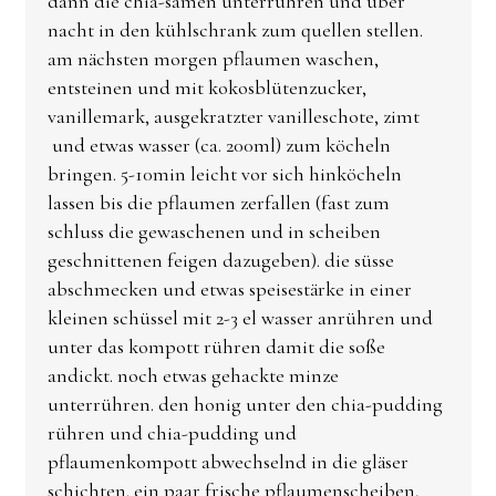
dann die chia-samen unterrühren und über
nacht in den kühlschrank zum quellen stellen.
am nächsten morgen pflaumen waschen,
entsteinen und mit kokosblütenzucker,
vanillemark, ausgekratzter vanilleschote, zimt
und etwas wasser (ca. 200ml) zum köcheln
bringen. 5-10min leicht vor sich hinköcheln
lassen bis die pflaumen zerfallen (fast zum
schluss die gewaschenen und in scheiben
geschnittenen feigen dazugeben). die süsse
abschmecken und etwas speisestärke in einer
kleinen schüssel mit 2-3 el wasser anrühren und
unter das kompott rühren damit die soße
andickt. noch etwas gehackte minze
unterrühren. den honig unter den chia-pudding
rühren und chia-pudding und
pflaumenkompott abwechselnd in die gläser
schichten. ein paar frische pflaumenscheiben,