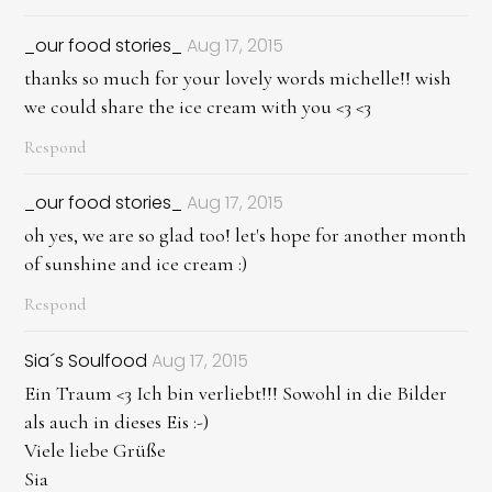
_our food stories_
Aug 17, 2015
thanks so much for your lovely words michelle!! wish
we could share the ice cream with you <3 <3
Respond
_our food stories_
Aug 17, 2015
oh yes, we are so glad too! let's hope for another month
of sunshine and ice cream :)
Respond
Sia´s Soulfood
Aug 17, 2015
Ein Traum <3 Ich bin verliebt!!! Sowohl in die Bilder
als auch in dieses Eis :-)
Viele liebe Grüße
Sia