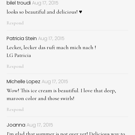
bilel troudi
Aug 17, 2015
looks so beautiful and delicious! ♥
Respond
Patricia Stein
Aug 17, 2015
Lecker, lecker das ruft mach mich nach !
LG Patricia
Respond
Michelle Lopez
Aug 17, 2015
Wow! This ice cream is beautiful. I love that deep,
maroon color and those swirls!
Respond
Joanna
Aug 17, 2015
I'm glad that summer is not over yet! Delicious way to