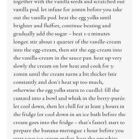
together with the vanilla seeds and scratched out
vanilla pod. let infuse for 20min before you take
out the vanilla pod. beat the egg yolks until
brighter and fluffier, continue beating and
gradually add the sugar – beat 1-2 minutes
longer. stir about 1 quarter of the vanille-cream
into the egg-cream, then stir the egg-cream into
the vanilla-cream in the sauce pan. heat up very
slowly the cream on low heat and cook for 5-
10min until the cream turns a bit thicker (stir
constantly and don´t heat up too much,
otherwise the egg yolks starts to curdle). fill the
custard into a bowl and whisk in the berry-purée.
let cool down, then let chill for at least 3 hours in
the fridge (or cool down in an ice bath before the
cream goes into the fridge – that`s faster). start to
prepare the banana-meringue 1 hour before you
start your ice cream maker. beat the egg white