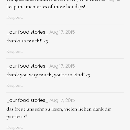
keep the memories of those hot days!
Respond
_our food stories_
Aug 17, 2015
thanks so much!! <3
Respond
_our food stories_
Aug 17, 2015
thank you very much, you're so kind! <3
Respond
_our food stories_
Aug 17, 2015
das freut uns sehr zu lesen, vielen lieben dank dir
patricia :*
Respond