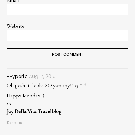
Website
Hyyperlic
Aug 17, 2015
Oh gosh, it looks SO yummy!! <3 *-*
Happy Monday ;)
xx
Joy Della Vita Travelblog
Respond