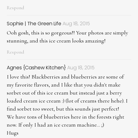
Respond
Sophie | The Green Life
Aug 18, 2015
Ooh gosh, this is so gorgeous!! Your photos are simply
stunning, and this ice cream looks amazing!
Respond
Agnes {Cashew Kitchen}
Aug 18, 2015
I love this! Blackberries and blueberries are some of
my favorite flavors, and I like that you didn't make
sorbet out of this ice cream but instead just a berry
loaded cream ice cream :) (lot of creams there hehe). I
find sorbet too sweet, but this sounds just perfect!
We have tons of blueberries here in the forests right
now. If only I had an ice cream machine... ;)
Hugs