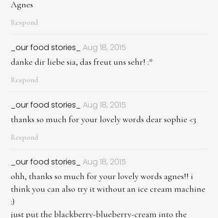
Agnes
Respond
_our food stories_
Aug 18, 2015
danke dir liebe sia, das freut uns sehr! :*
Respond
_our food stories_
Aug 18, 2015
thanks so much for your lovely words dear sophie <3
Respond
_our food stories_
Aug 18, 2015
ohh, thanks so much for your lovely words agnes!! i
think you can also try it without an ice cream machine
:)
just put the blackberry-blueberry-cream into the