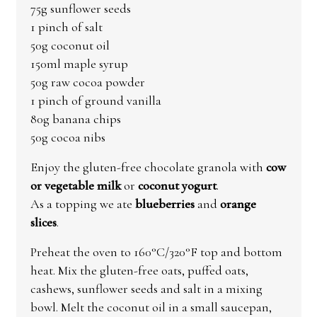
75g sunflower seeds
1 pinch of salt
50g coconut oil
150ml maple syrup
50g raw cocoa powder
1 pinch of ground vanilla
80g banana chips
50g cocoa nibs
Enjoy the gluten-free chocolate granola with
cow
or vegetable milk
or
coconut yogurt
.
As a topping we ate
blueberries
and
orange
slices
.
Preheat the oven to 160°C/320°F top and bottom
heat. Mix the gluten-free oats, puffed oats,
cashews, sunflower seeds and salt in a mixing
bowl. Melt the coconut oil in a small saucepan,