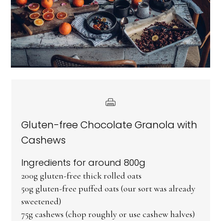
Gluten-free Chocolate Granola with
Cashews
Ingredients for around 800g
200g gluten-free thick rolled oats
50g gluten-free puffed oats (our sort was already
sweetened)
75g cashews (chop roughly or use cashew halves)