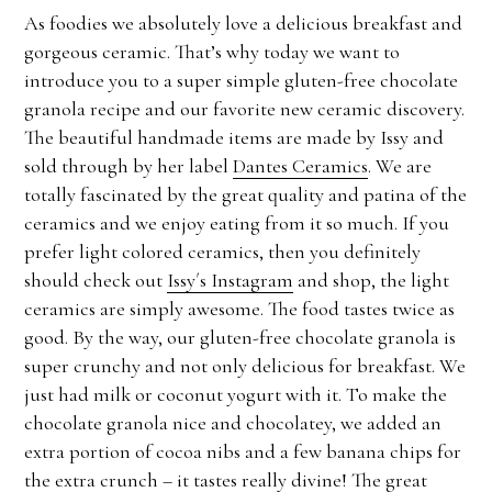
As foodies we absolutely love a delicious breakfast and
gorgeous ceramic. That’s why today we want to
introduce you to a super simple gluten-free chocolate
granola recipe and our favorite new ceramic discovery.
The beautiful handmade items are made by Issy and
sold through by her label
Dantes Ceramics
. We are
totally fascinated by the great quality and patina of the
ceramics and we enjoy eating from it so much. If you
prefer light colored ceramics, then you definitely
should check out
Issy´s Instagram
and shop, the light
ceramics are simply awesome. The food tastes twice as
good. By the way, our gluten-free chocolate granola is
super crunchy and not only delicious for breakfast. We
just had milk or coconut yogurt with it. To make the
chocolate granola nice and chocolatey, we added an
extra portion of cocoa nibs and a few banana chips for
the extra crunch – it tastes really divine! The great