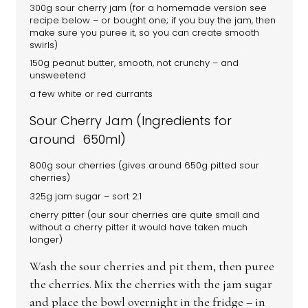
300g sour cherry jam (for a homemade version see
recipe below – or bought one; if you buy the jam, then
make sure you puree it, so you can create smooth
swirls)
150g peanut butter, smooth, not crunchy – and
unsweetend
a few white or red currants
Sour Cherry Jam (Ingredients for
around 650ml)
800g sour cherries (gives around 650g pitted sour
cherries)
325g jam sugar – sort 2:1
cherry pitter (our sour cherries are quite small and
without a cherry pitter it would have taken much
longer)
Wash the sour cherries and pit them, then puree
the cherries. Mix the cherries with the jam sugar
and place the bowl overnight in the fridge – in