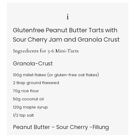
Glutenfree Peanut Butter Tarts with
Sour Cherry Jam and Granola Crust
Ingredients for 5-6 Mini-Tarts
Granola-Crust
100g millet flakes (or gluten-free oat flakes)
2 tbsp ground flaxseed
70g rice flour
50g coconut oil
120g maple syrup
1/2 tsp salt
Peanut Butter – Sour Cherry -Fillung