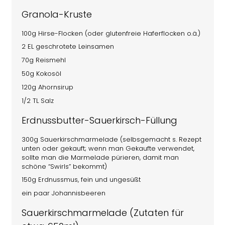
Granola-Kruste
100g Hirse-Flocken (oder glutenfreie Haferflocken o.ä.)
2 EL geschrotete Leinsamen
70g Reismehl
50g Kokosöl
120g Ahornsirup
1/2 TL Salz
Erdnussbutter-Sauerkirsch-Füllung
300g Sauerkirschmarmelade (selbsgemacht s. Rezept
unten oder gekauft; wenn man Gekaufte verwendet,
sollte man die Marmelade pürieren, damit man
schöne “Swirls” bekommt)
150g Erdnussmus, fein und ungesüßt
ein paar Johannisbeeren
Sauerkirschmarmelade (Zutaten für